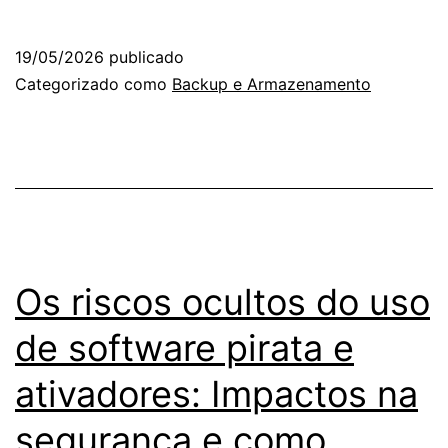
que
problemas
19/05/2026
publicado
operacionais
Categorizado como
Backup e Armazenamento
começam
de
forma
silenciosa
dentro
das
Os riscos ocultos do uso
empresas
de software pirata e
ativadores: Impactos na
segurança e como