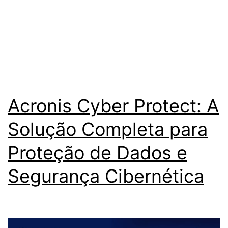
de
sof
pira
e
ativ
Imp
Acronis Cyber Protect: A
na
Solução Completa para
seg
Proteção de Dados e
e
com
Segurança Cibernética
pro
seu
sis