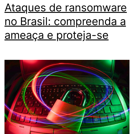
e
Ataques de ransomware
Segurança
no Brasil: compreenda a
Cibernética
ameaça e proteja-se