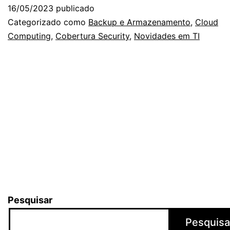
ra
16/05/2023
publicado
no
Categorizado como
Backup e Armazenamento
,
Cloud
Bra
Computing
,
Cobertura Security
,
Novidades em TI
co
a
am
e
pr
se
Pesquisar
Pesquisa