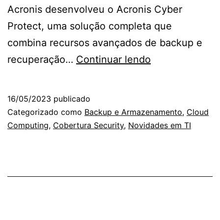
Acronis desenvolveu o Acronis Cyber
Protect, uma solução completa que
combina recursos avançados de backup e
Acronis
recuperação…
Continuar lendo
Cyber
Protect:
16/05/2023
publicado
A
Categorizado como
Backup e Armazenamento
,
Cloud
Solução
Computing
,
Cobertura Security
,
Novidades em TI
Completa
para
Proteção
de
Dados