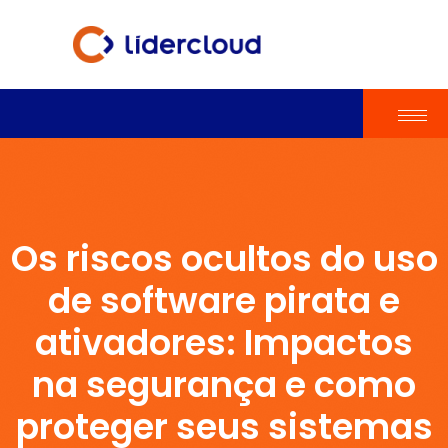
Os riscos ocultos do uso
de software pirata e
ativadores: Impactos
na segurança e como
proteger seus sistemas