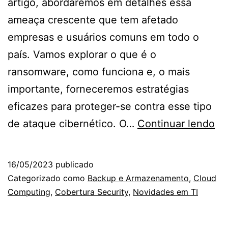
artigo, abordaremos em detalhes essa
ameaça crescente que tem afetado
empresas e usuários comuns em todo o
país. Vamos explorar o que é o
ransomware, como funciona e, o mais
importante, forneceremos estratégias
eficazes para proteger-se contra esse tipo
At
de ataque cibernético. O…
Continuar lendo
de
ra
16/05/2023
publicado
no
Categorizado como
Backup e Armazenamento
,
Cloud
Bra
Computing
,
Cobertura Security
,
Novidades em TI
co
a