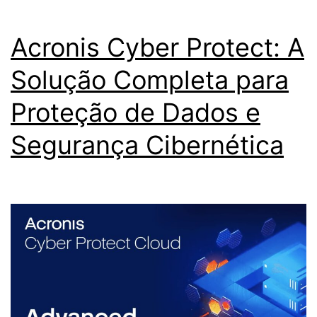
ativ
Imp
Acronis Cyber Protect: A
na
Solução Completa para
seg
Proteção de Dados e
e
com
Segurança Cibernética
pro
seu
sis