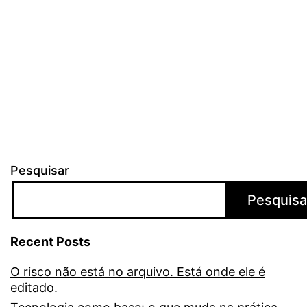
am
e
pr
se
Pesquisar
Pesquisa
Recent Posts
O risco não está no arquivo. Está onde ele é
editado.