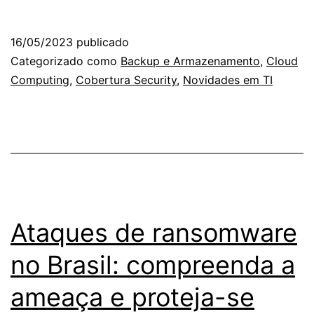
Cyber
Protect:
16/05/2023
publicado
A
Categorizado como
Backup e Armazenamento
,
Cloud
Solução
Computing
,
Cobertura Security
,
Novidades em TI
Completa
para
Proteção
de
Dados
e
Ataques de ransomware
Segurança
no Brasil: compreenda a
Cibernética
ameaça e proteja-se