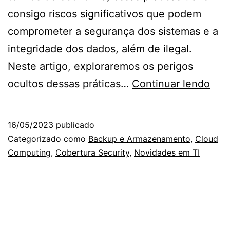
consigo riscos significativos que podem
comprometer a segurança dos sistemas e a
integridade dos dados, além de ilegal.
Neste artigo, exploraremos os perigos
Os
ocultos dessas práticas…
Continuar lendo
risc
ocul
16/05/2023
publicado
do
Categorizado como
Backup e Armazenamento
,
Cloud
uso
Computing
,
Cobertura Security
,
Novidades em TI
de
sof
pira
e